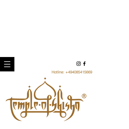
Hotline:
+494085415669