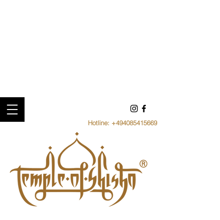
Hotline:
+494085415669