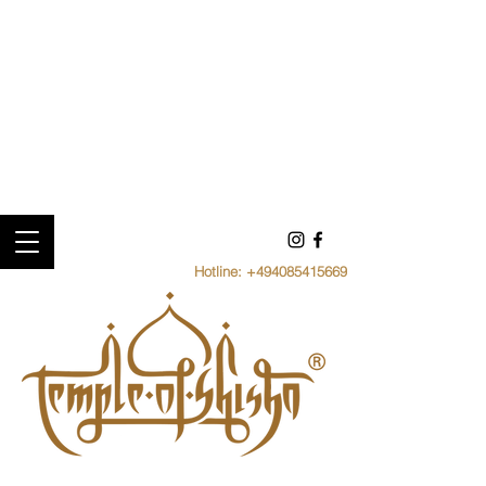
Hotline:
+494085415669