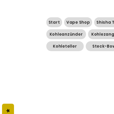
Start
Vape Shop
Shisha 
Kohleanzünder
Kohlezan
Kohleteller
Steck-Bo