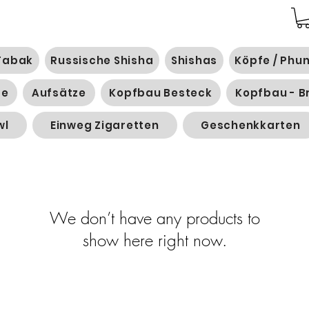
Tabak
Russische Shisha
Shishas
Köpfe / Phu
ge
Aufsätze
Kopfbau Besteck
Kopfbau - B
wl
Einweg Zigaretten
Geschenkkarten
We don’t have any products to
show here right now.