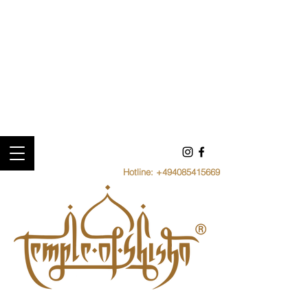
Hotline:
+494085415669