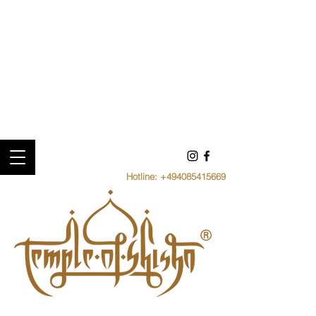
Hotline:
+494085415669