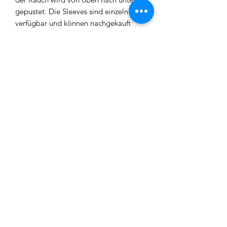
gepustet. Die Sleeves sind einzeln
verfügbar und können nachgekauft
werden. Du brauchst quasi die AEON
Invert Rauchsäule und dann kannst du
optional andere Sleeves nachkaufen
und so das Design der AEON Invert
Rauchsäule abändern.
Die AEON Invert Rauchsäule hat jetzt
oben einen 18/8 Schliff angebracht.
Somit können Molassefänger oder
sonstige Bauteile mit 18/8 Schliff ohne
zusätzlichen Adapter an die Invert
Rauchsäule angebracht werden.
Impressum