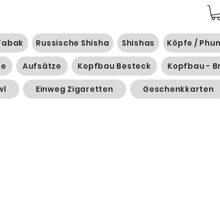
Tabak
Russische Shisha
Shishas
Köpfe / Phu
ge
Aufsätze
Kopfbau Besteck
Kopfbau - B
wl
Einweg Zigaretten
Geschenkkarten