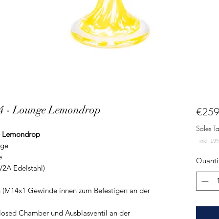
 4 - Lounge Lemondrop
€259
Sales T
ge Lemondrop
nge
e
Quanti
 V2A Edelstahl)
en (M14x1 Gewinde innen zum Befestigen an der
Closed Chamber und Ausblasventil an der