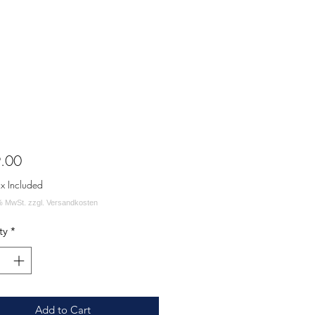
Price
.00
ax Included
ty
*
Add to Cart