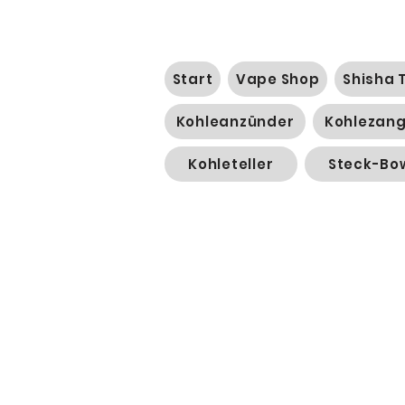
Start
Vape Shop
Shisha 
Kohleanzünder
Kohlezan
Kohleteller
Steck-Bo