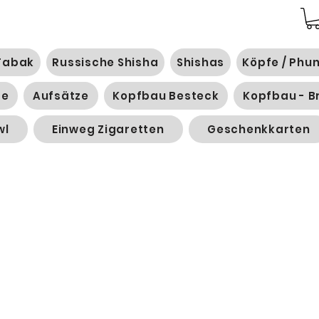
Tabak
Russische Shisha
Shishas
Köpfe / Phu
ge
Aufsätze
Kopfbau Besteck
Kopfbau - B
wl
Einweg Zigaretten
Geschenkkarten