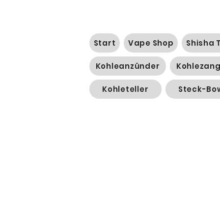
Start
Vape Shop
Shisha 
Kohleanzünder
Kohlezan
Kohleteller
Steck-Bo