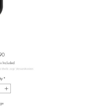
Price
90
ax Included
ty
*
age