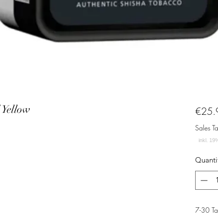
 Yellow
€25.
Sales T
Quanti
7-30 T