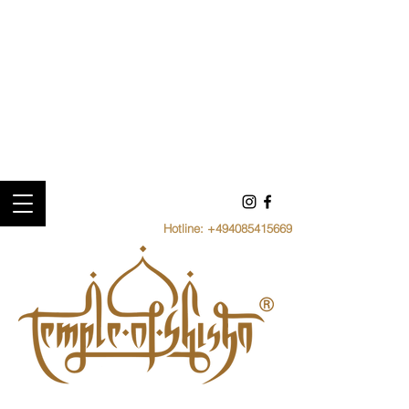
Hotline:
+494085415669