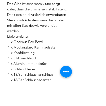
Das Glas ist sehr massiv und sorgt
dafür, dass die Shisha sehr stabil steht.
Dank des bald zusätzlich erwerbbaren
Steckbowl-Adapters kann die Shisha
mit allen Steckbowls verwendet
werden.
Lieferumfang:
1 x Optimus Eco Bowl
1 x Mockingbird Kaminaufsatz
1 x Kopfdichtung
1 x Silikonschlauch
1 x Aluminiummundstück
1 x Schlauchfeder
1 x 18/8er Schlauchanschluss
1 x 18/8er Schlauchadapter
1 x Teller
1 x Blow-Off Teller
3 x Edelstahlringe für Blow-Offs
1 x Epoxid Sleeve