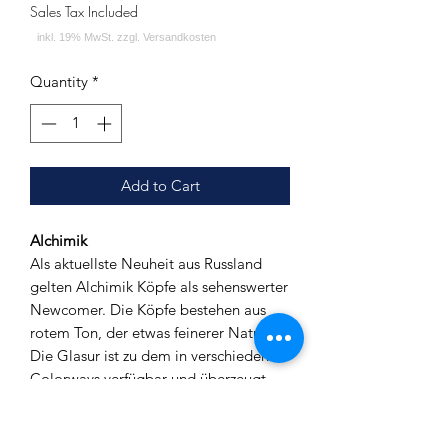
Sales Tax Included
Quantity
*
Add to Cart
Alchimik
Als aktuellste Neuheit aus Russland
gelten Alchimik Köpfe als sehenswerter
Newcomer. Die Köpfe bestehen aus
rotem Ton, der etwas feinerer Natur ist.
Die Glasur ist zu dem in verschiedenen
Colorways verfügbar und überzeugt
vor allem durch ihre Dicke. Alle Köpfe
sind zudem sehr massiv gearbeitet und
machen einen robusten Eindruck. Beim