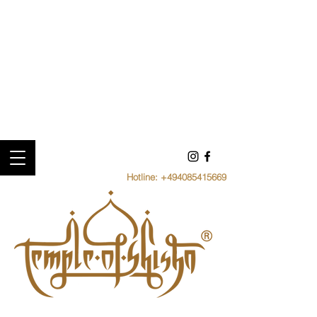
Hotline:
+494085415669