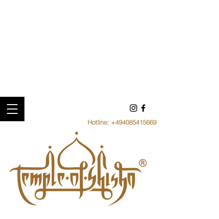
Hotline:
+494085415669