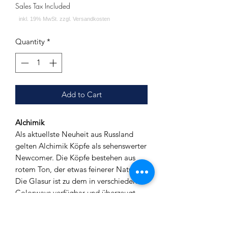
Sales Tax Included
Quantity
*
Add to Cart
Alchimik
Als aktuellste Neuheit aus Russland
gelten Alchimik Köpfe als sehenswerter
Newcomer. Die Köpfe bestehen aus
rotem Ton, der etwas feinerer Natur ist.
Die Glasur ist zu dem in verschiedenen
Colorways verfügbar und überzeugt
vor allem durch ihre Dicke. Alle Köpfe
sind zudem sehr massiv gearbeitet und
machen einen robusten Eindruck. Beim