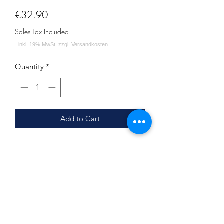
Price
€32.90
Sales Tax Included
Quantity
*
Add to Cart
PRODUKTSPEZIFIKATION:
Durchmesser: ca. 19.7 cm
Lochdurchmesser: ca. 2.1 cm
Stärke: ca. 1.3 cm
LIEFERUMFANG:
Kohleteller - ALPHA Hookah