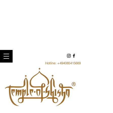
Hotline:
+494085415669