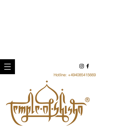
Hotline:
+494085415669