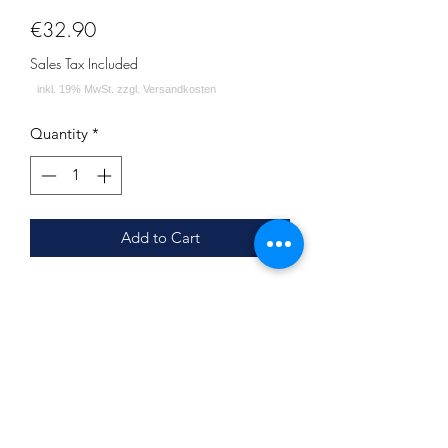
Price
€32.90
Sales Tax Included
Quantity
*
Add to Cart
PRODUKTSPEZIFIKATION:
Durchmesser: ca. 19.7 cm
Lochdurchmesser: ca. 2.1 cm
Stärke: ca. 1.3 cm
LIEFERUMFANG:
Kohleteller - ALPHA Hookah