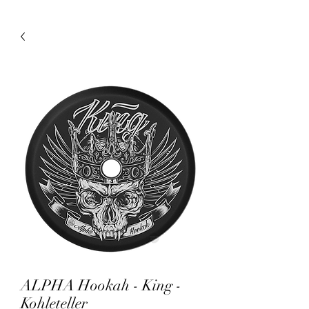
ALPHA Hookah - King -
Kohleteller