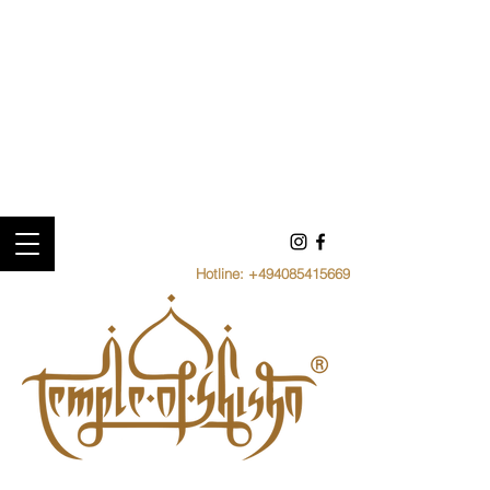
Hotline:
+494085415669