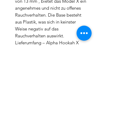
von 13 mm , bietet das Model X ein
angenehmes und nicht zu offenes
Rauchverhalten. Die Base besteht
aus Plastik, was sich in keinster
Weise negativ auf das
Rauchverhalten auswirkt.
Lieferumfang – Alpha Hookah X
Snow White
Rauchsäulenset
Bowl
Kohleteller
Kopfadapter
Mundstück
Magnetischer Schlauchanschluß
Schlauch
Dichtungen
Technische Daten
Gesamt Höhe: ca. 45 cm
Glasbowl Höhe: 27 cm