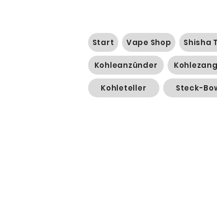
Start
Vape Shop
Shisha 
Kohleanzünder
Kohlezan
Kohleteller
Steck-Bo