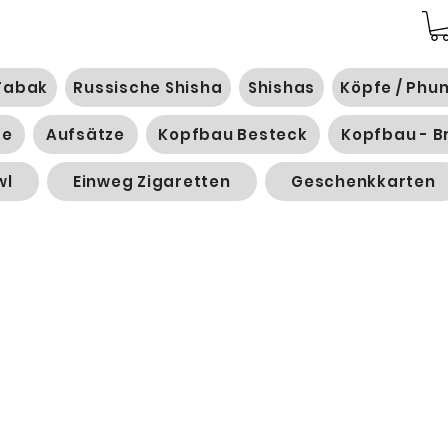
Tabak
Russische Shisha
Shishas
Köpfe / Phu
ge
Aufsätze
Kopfbau Besteck
Kopfbau - B
wl
Einweg Zigaretten
Geschenkkarten