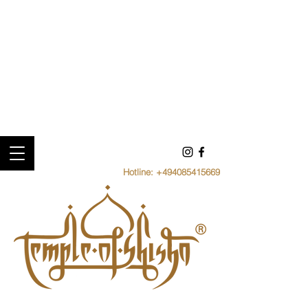
Hotline:
+494085415669