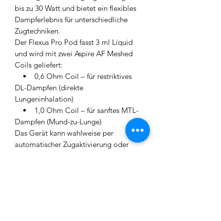
bis zu 30 Watt und bietet ein flexibles
Dampferlebnis für unterschiedliche
Zugtechniken.
Der Flexus Pro Pod fasst 3 ml Liquid
und wird mit zwei Aspire AF Meshed
Coils geliefert:
• 0,6 Ohm Coil – für restriktives
DL-Dampfen (direkte
Lungeninhalation)
• 1,0 Ohm Coil – für sanftes MTL-
Dampfen (Mund-zu-Lunge)
Das Gerät kann wahlweise per
automatischer Zugaktivierung oder
klassisch über die Feuertaste genutzt
werden. Ein 0,54” OLED-Display zeigt
alle relevanten Informationen, wie
Akkustand und Ausgangsleistung,
übersichtlich an.
Dank USB-C Schnellladung mit bis zu