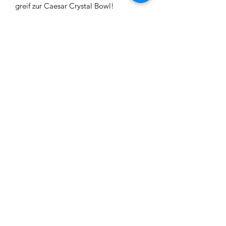
greif zur Caesar Crystal Bowl!
Maße:
Innendurchmesser (Flaschenhals):
4,5cm
Höhe: 19cm
Hinweis:
Das Ersatzglas kann kleine
Lufteinschlüsse aufweisen, die durch
die Produktion entstehen können.
Dies ist kein Reklamationsgrund!!
Impressum
Datenschutz
Widerrufsrecht