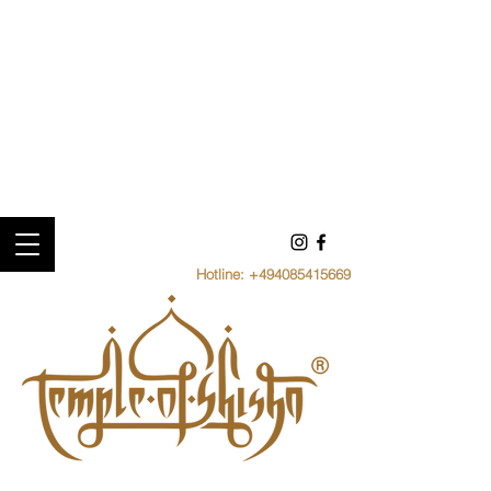
Hotline:
+494085415669