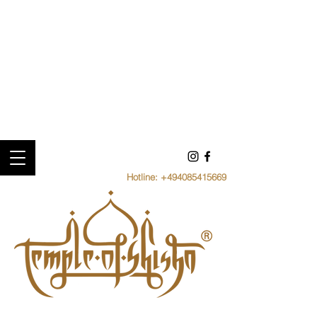
Hotline:
+494085415669