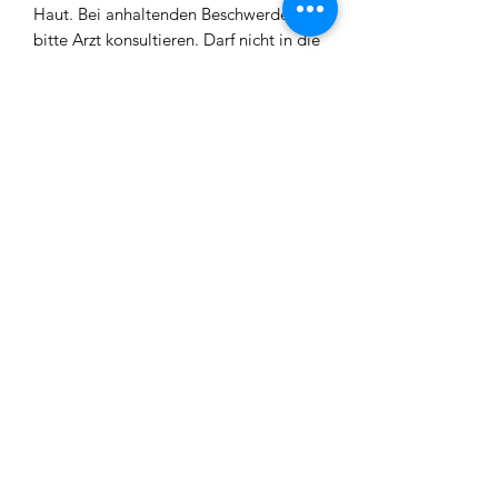
Haut. Bei anhaltenden Beschwerden,
bitte Arzt konsultieren. Darf nicht in die
Hände von Kindern gelangen.
Vor Gebrauch bitte stets Warnhinweise
lesen. Mit reichlich Wasser abwaschen
wenn Produkt mit Haut oder Augen in
Berührung gekommen ist.
Bei Verschlucken oder Unwohlsein bitte
Arzt konsultieren.
Entsorgung gemäß den behördlichen
Vorschriften.
Einordnung nach CLP-Verordnung
H-Sätze
H302: Gesundheitsschädlich bei