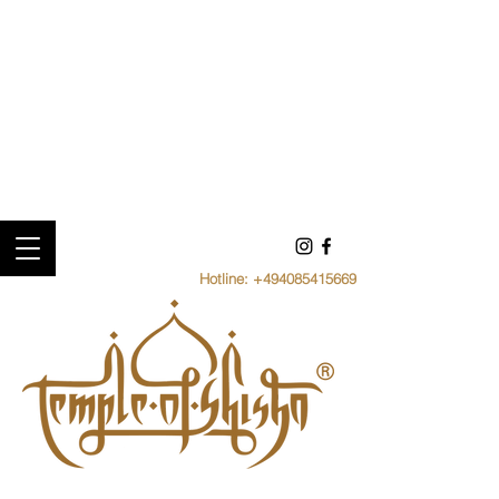
Hotline:
+494085415669