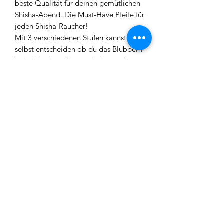
beste Qualität für deinen gemütlichen
Shisha-Abend. Die Must-Have Pfeife für
jeden Shisha-Raucher!
Mit 3 verschiedenen Stufen kannst du
selbst entscheiden ob du das Blubbern
beim Rauchen hören möchtest oder
lieber leise und ungestört beim Netflix
schauen rauchen willst!
Kohleteller
Kopf
Schlauch
Mundstück
Zange
Knickschutz (Schlauch)