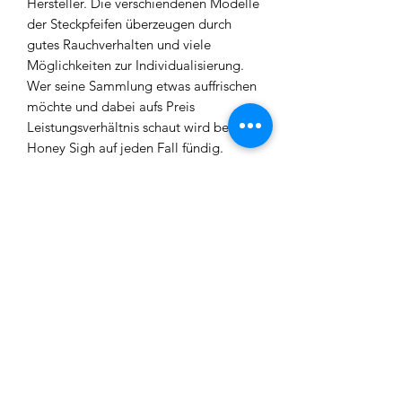
Hersteller. Die verschiendenen Modelle
der Steckpfeifen überzeugen durch
gutes Rauchverhalten und viele
Möglichkeiten zur Individualisierung.
Wer seine Sammlung etwas auffrischen
möchte und dabei aufs Preis
Leistungsverhältnis schaut wird bei
Honey Sigh auf jeden Fall fündig.
Lieferumfang:
1x Bowl
1x Rauchsäule
1x Base
1x Schlauchadapter
1x Schlauch
1x Mundstück
1x Dichtung
1x Kohleteller
1x Kopfadapter