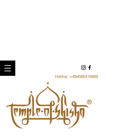
Hotline:
+494085415669