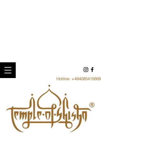
Hotline:
+494085415669