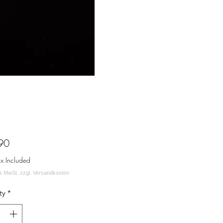
Price
90
ax Included
ty
*