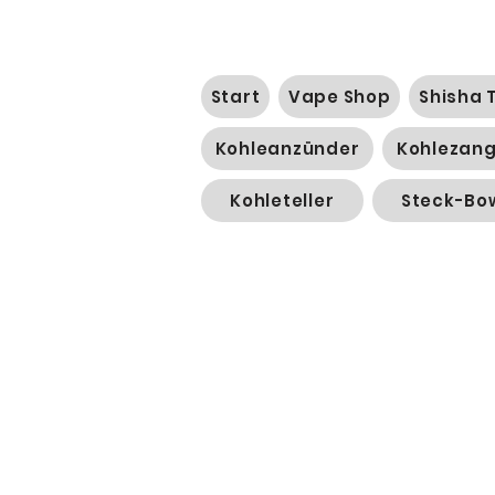
Start
Vape Shop
Shisha 
Kohleanzünder
Kohlezan
Kohleteller
Steck-Bo