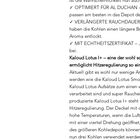
ist die Wahrscheinlichkeit nun auc
✓ OPTIMIERT FÜR AL DUCHAN – Run
passen am besten in das Depot de
✓ VERLÄNGERTE RAUCHDAUER – D
haben die Kohlen einen längere 
Aroma entlockt.
✓ MIT ECHTHEITSZERTIFIKAT – Jede
bei.
Kaloud Lotus I+ – eine der wohl
ermöglicht Hitzeregulierung so ei
Aktuell gibt es wohl nur wenige A
werden wie die Kaloud Lotus Smok
Kaloud Lotus Aufsätze zum einen 
verarbeitet sind und super Rauche
produzierte Kaloud Lotus I+ steht
Hitzeregulierung. Der Deckel mit 
hohe Temperaturen, wenn die Luft
mit einer viertel Drehung geöffne
des größeren Kohledepots können
nun drei Kohlen verwendet wer