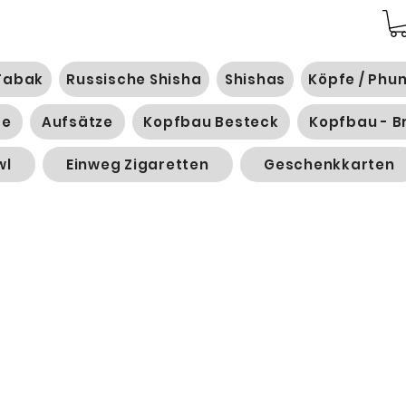
Tabak
Russische Shisha
Shishas
Köpfe / Phu
ge
Aufsätze
Kopfbau Besteck
Kopfbau - B
wl
Einweg Zigaretten
Geschenkkarten