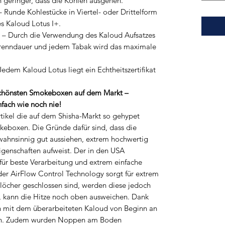
h geringer, dass die Kohlen ausgehen.
de Kohlestücke in Viertel- oder Drittelform
s Kaloud Lotus I+.
urch die Verwendung des Kaloud Aufsatzes
Brenndauer und jedem Tabak wird das maximale
m Kaloud Lotus liegt ein Echtheitszertifikat
 schönsten Smokeboxen auf dem Markt –
nfach wie noch nie!
rtikel die auf dem Shisha-Markt so gehypet
eboxen. Die Gründe dafür sind, dass die
wahnsinnig gut aussiehen, extrem hochwertig
igenschaften aufweist. Der in den USA
 für beste Verarbeitung und extrem einfache
der AirFlow Control Technology sorgt für extrem
löcher geschlossen sind, werden diese jedoch
t, kann die Hitze noch oben ausweichen. Dank
 mit dem überarbeiteten Kaloud von Beginn an
den. Zudem wurden Noppen am Boden