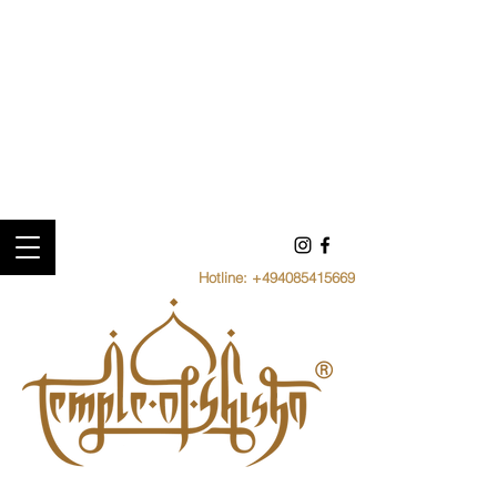
Hotline:
+494085415669