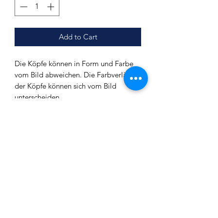
Add to Cart
Die Köpfe können in Form und Farbe
vom Bild abweichen. Die Farbverläufe
der Köpfe können sich vom Bild
unterscheiden.
Tabakdepot (Ø): ca. 6,2 cm
Außendurchmesser (oben): ca. 7,5 cm
Gesamthöhe: ca. 5,1 cm
Verbrauch: ca. 20g
Impressum