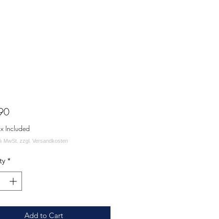
Price
90
ax Included
ty
*
Add to Cart