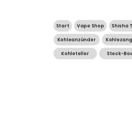
Start
Vape Shop
Shisha 
Kohleanzünder
Kohlezan
Kohleteller
Steck-Bo