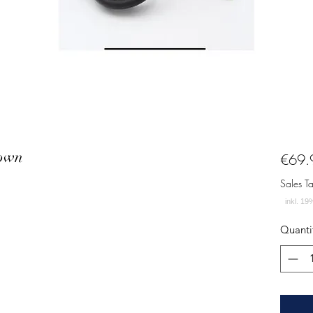
own
€69.
Sales T
Quanti