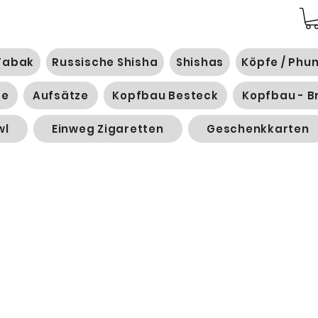
Tabak
Russische Shisha
Shishas
Köpfe / Phu
ge
Aufsätze
Kopfbau Besteck
Kopfbau - B
wl
Einweg Zigaretten
Geschenkkarten