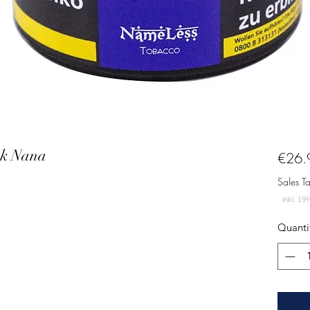
ck Nana
€26.
Sales T
Quanti