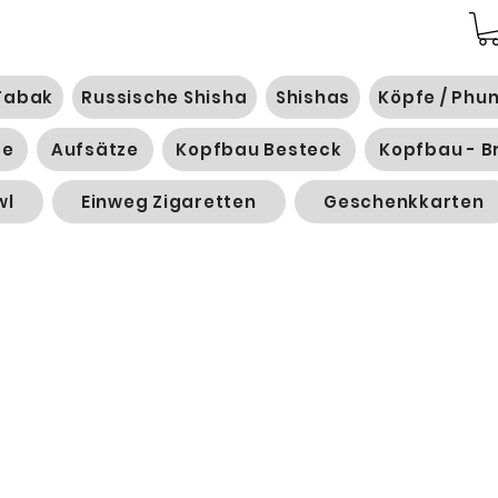
Tabak
Russische Shisha
Shishas
Köpfe / Phu
ge
Aufsätze
Kopfbau Besteck
Kopfbau - B
wl
Einweg Zigaretten
Geschenkkarten