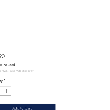
Price
90
ax Included
ty
*
Add to Cart