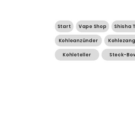
Start
Vape Shop
Shisha 
Kohleanzünder
Kohlezan
Kohleteller
Steck-Bo