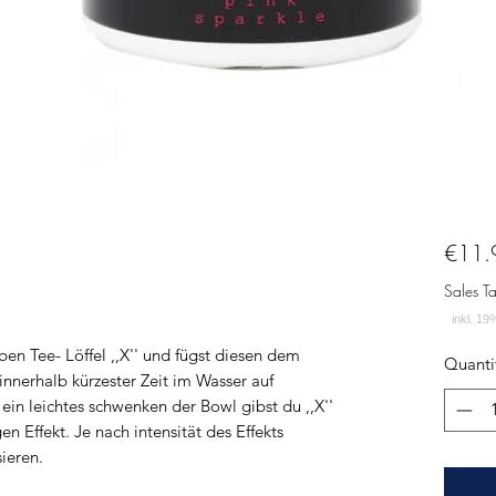
€11.
Sales T
n Tee- Löffel ,,X'' und fügst diesen dem
Quanti
h innerhalb kürzester Zeit im Wasser auf
 ein leichtes schwenken der Bowl gibst du ,,X''
n Effekt. Je nach intensität des Effekts
ieren.