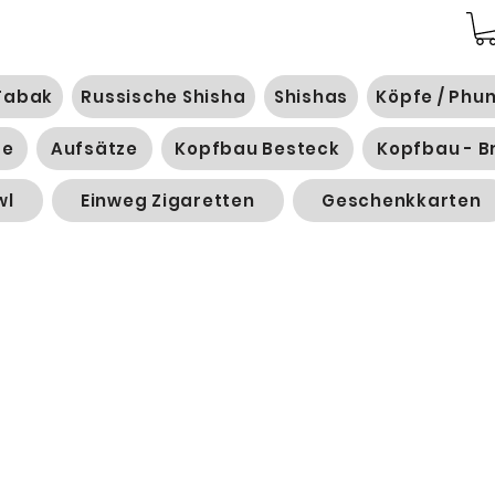
Tabak
Russische Shisha
Shishas
Köpfe / Phu
ge
Aufsätze
Kopfbau Besteck
Kopfbau - B
wl
Einweg Zigaretten
Geschenkkarten