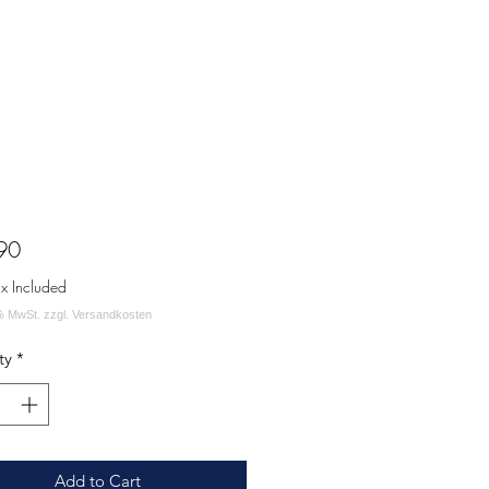
Price
90
ax Included
ty
*
Add to Cart