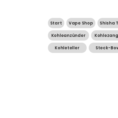
Start
Vape Shop
Shisha 
Kohleanzünder
Kohlezan
Kohleteller
Steck-Bo