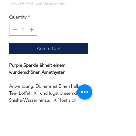
Quantity
*
Add to Cart
Purple Sparkle ähnelt einem
wunderschönen Amethysten
Anwendung: Du nimmst Einen halben
Tee- Löffel ,,X'' und fügst diesen dem
Shisha-Wasser hinzu. ,,X'' löst sich
innerhalb kürzester Zeit im Wasser auf
und erzeugt den ,,X'' Effekt. Durch ein
leichtes schwenken der Bowl gibst du
,,X'' den ersten Schwung für den
richtigen Effekt. Je nach intensität des