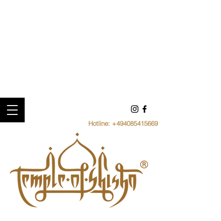
Hotline:
+494085415669