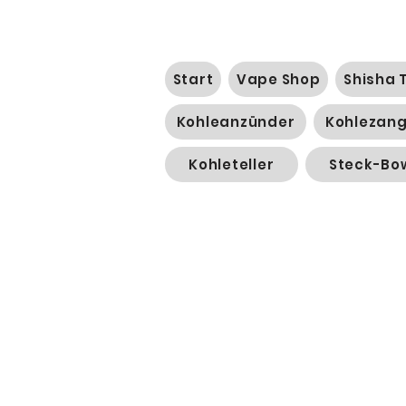
Start
Vape Shop
Shisha 
Kohleanzünder
Kohlezan
Kohleteller
Steck-Bo