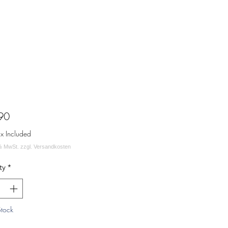
Price
90
ax Included
ty
*
Stock