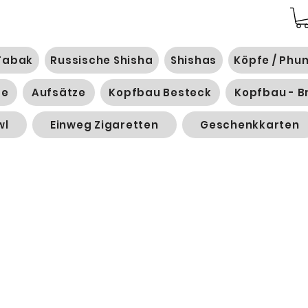
Tabak
Russische Shisha
Shishas
Köpfe / Phu
ge
Aufsätze
Kopfbau Besteck
Kopfbau - B
wl
Einweg Zigaretten
Geschenkkarten