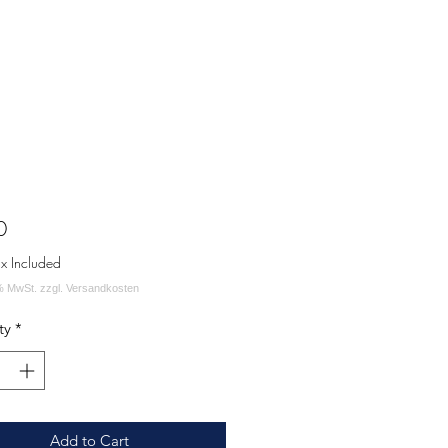
Price
0
ax Included
ty
*
Add to Cart