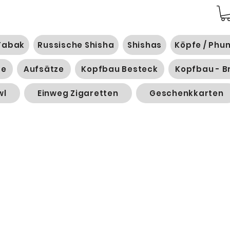
Tabak
Russische Shisha
Shishas
Köpfe / Phu
ge
Aufsätze
Kopfbau Besteck
Kopfbau - B
wl
Einweg Zigaretten
Geschenkkarten