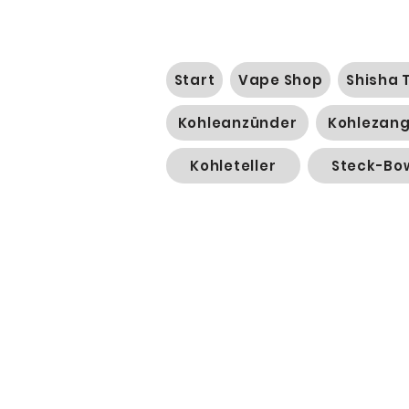
Start
Vape Shop
Shisha 
Kohleanzünder
Kohlezan
Kohleteller
Steck-Bo