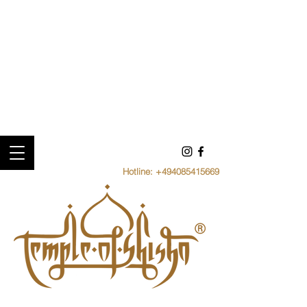
Hotline:
+494085415669