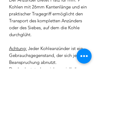
Kohlen mit 26mm Kantenlänge und ein
praktischer Tragegriff ermöglicht den
Transport des kompletten Anzünders
oder des Siebes, auf dem die Kohle
durchglüht.
Achtung:
Jeder Kohleanzünder ist ein
Gebrauchsgegenstand, der sich je nach
Beanspruchung abnutzt.
Das bedeutet, dass sich speziell die
Heizspirale bei starker Nutzung
schneller abnutzt und
nutzungsabhängig entsprechend
schneller kaputt gehen kann.
Als Verschleißgegenstand unterliegt
der Artikel nicht der gesetzlichen
Gewährleistung.
Technische Daten: