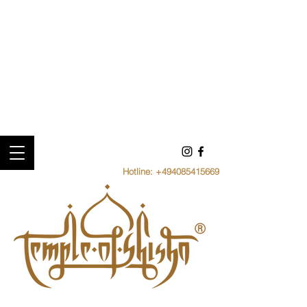
Hotline:
+494085415669