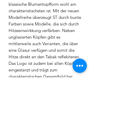
klassische Blumentopfform wohl am
charakteristischsten ist. Mit der neuen
Modellreihe überzeugt ST durch bunte
Farben sowie Modelle, die sich durch
Hitzeeinwirkkung verfärben. Neben
unglasierten Köpfen gibt es
mittlerweile auch Varianten, die über
eine Glasur verfügen und somit die
Hitze direkt an den Tabak reflekiteren.
Das Logo ist zudem bei allen Köpfen
eingestanzt und trägt zum
charakteristischen Gesamtbild bei.
Design – Bei den neusten Designs
wurde vorallem auf farbenfröhliche
Colorways geachtet. Hier sollte für
jeden etwas dabei sein.
Kompatibilität – Alle ST Modelle
sind HMD kompatibel, lassen sich
allerdings auch mit Alufolie