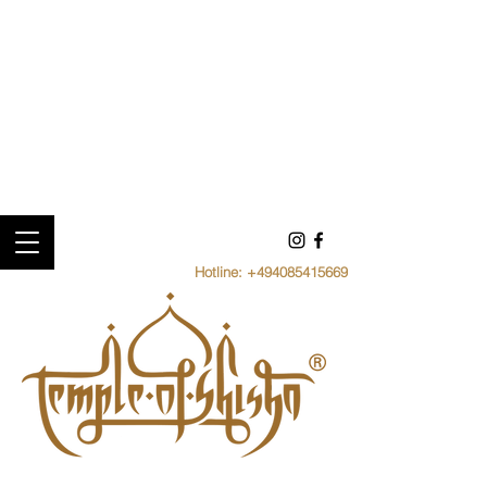
Hotline:
+494085415669