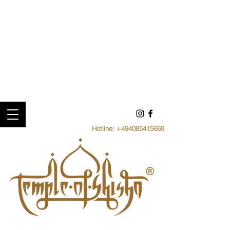
Hotline:
+494085415669