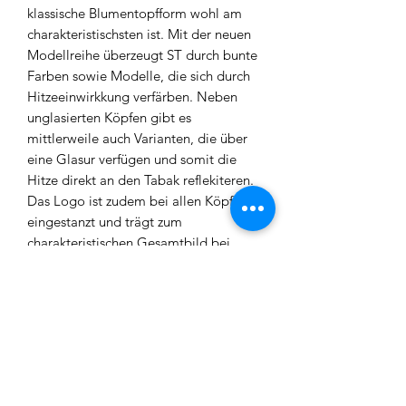
klassische Blumentopfform wohl am
charakteristischsten ist. Mit der neuen
Modellreihe überzeugt ST durch bunte
Farben sowie Modelle, die sich durch
Hitzeeinwirkkung verfärben. Neben
unglasierten Köpfen gibt es
mittlerweile auch Varianten, die über
eine Glasur verfügen und somit die
Hitze direkt an den Tabak reflekiteren.
Das Logo ist zudem bei allen Köpfen
eingestanzt und trägt zum
charakteristischen Gesamtbild bei.
Design – Bei den neusten Designs
wurde vorallem auf farbenfröhliche
Colorways geachtet. Hier sollte für
jeden etwas dabei sein.
Kompatibilität – Alle ST Modelle
sind HMD kompatibel, lassen sich
allerdings auch mit Alufolie