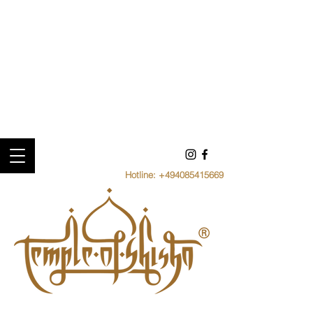
Hotline:
+494085415669