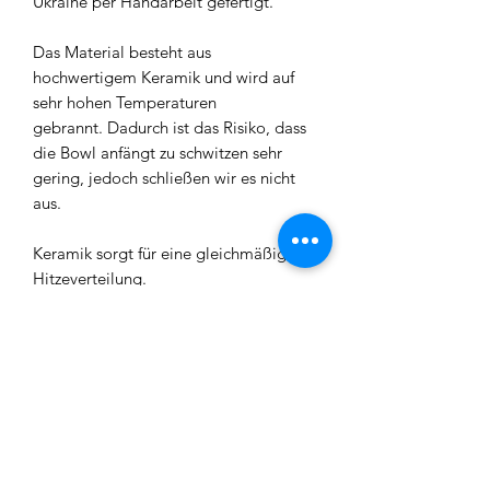
Ukraine per Handarbeit gefertigt.
Das Material besteht aus
hochwertigem Keramik und wird auf
sehr hohen Temperaturen
gebrannt. Dadurch ist das Risiko, dass
die Bowl anfängt zu schwitzen sehr
gering, jedoch schließen wir es nicht
aus.
Keramik sorgt für eine gleichmäßige
Hitzeverteilung.
Es gibt 5 verschiedene
Farbkombinationen im Sortiment.
Black/Yellow
Black/Orange
Black/Red