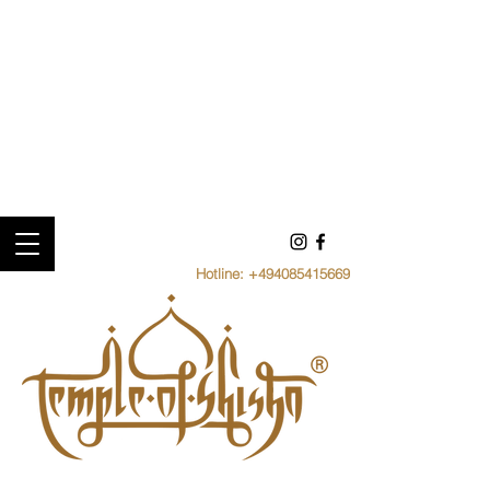
Hotline:
+494085415669