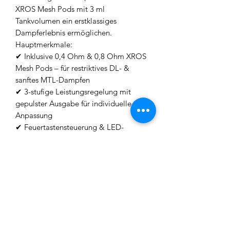
XROS Mesh Pods mit 3 ml
Tankvolumen ein erstklassiges
Dampferlebnis ermöglichen.
Hauptmerkmale:
✔ Inklusive 0,4 Ohm & 0,8 Ohm XROS
Mesh Pods – für restriktives DL- &
sanftes MTL-Dampfen
✔ 3-stufige Leistungsregelung mit
gepulster Ausgabe für individuelle
Anpassung
✔ Feuertastensteuerung & LED-
Anzeige für Leistung & Akkustand
✔ Top-Filling-System für einfaches
Nachfüllen ohne Pod-Entfernung
✔ USB-C Schnellladung (2A) für
effiziente Energieversorgung
✔ Kompatibel mit allen Vaporesso
XROS Pods
Dank kompakter Bauweise, einfacher