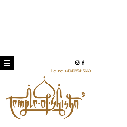
Hotline:
+494085415669