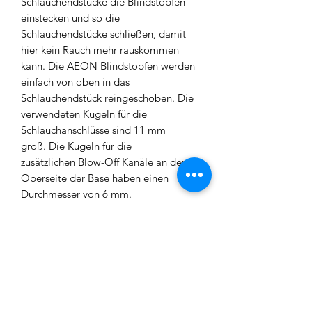
Schlauchendstücke die Blindstopfen
einstecken und so die
Schlauchendstücke schließen, damit
hier kein Rauch mehr rauskommen
kann. Die AEON Blindstopfen werden
einfach von oben in das
Schlauchendstück reingeschoben. Die
verwendeten Kugeln für die
Schlauchanschlüsse sind 11 mm
groß. Die Kugeln für die
zusätzlichen Blow-Off Kanäle an der
Oberseite der Base haben einen
Durchmesser von 6 mm.
Vor dem Gebrauch
der
VYRO - EVOKE
empfehlen wir,
diese ausgiebig zu reinigen.
WICHTIGER HINWEIS:
Die Bowls sind handgeblasen. Daher