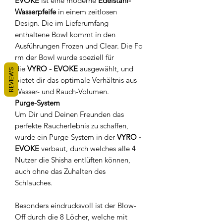
EVOKE
ist eine moderne
Edelstahl-
Wasserpfeife
in einem zeitlosen
Design. Die im Lieferumfang
enthaltene Bowl kommt in den
Ausführungen Frozen und Clear. Die Fo
rm der Bowl wurde speziell für
die
VYRO - EVOKE
ausgewählt, und
REVIEWS
bietet dir das optimale Verhältnis aus
Wasser- und Rauch-Volumen.
Purge-System
Um Dir und Deinen Freunden das
perfekte Raucherlebnis zu schaffen,
wurde ein Purge-System in der
VYRO -
EVOKE
verbaut, durch welches alle 4
Nutzer die Shisha entlüften können,
auch ohne das Zuhalten des
Schlauches.
Besonders eindrucksvoll ist der Blow-
Off durch die 8 Löcher, welche mit