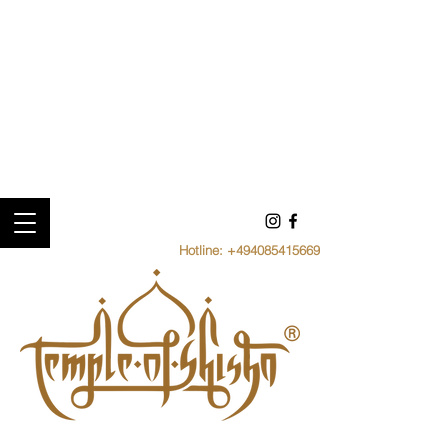
Hotline:
+494085415669