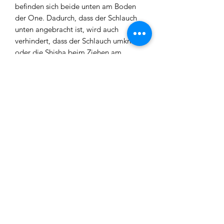
befinden sich beide unten am Boden
der One. Dadurch, dass der Schlauch
unten angebracht ist, wird auch
verhindert, dass der Schlauch umknickt
oder die Shisha beim Ziehen am
Schlauch umgeschmissen wird.
Die
VYRO - One
hat einen integrierten
Diffusor und einen angenehmen
Durchzug.
Lieferumfang der VYRO - One:
- Auswechselbares Sleeve aus Acrylglas
mit Gewinde
- V2A Edelstahl Base (Boden)
- V2A Edelstahl Deckel
- V2A Edelstahl Tauchrohr mit
integriertem Diffusor
- V2A Edelstahl Rauchrohr
- V2A Edelstahl Ausblasrohr mit
Ausblasventil