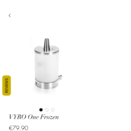
REVIEWS
VYRO One Frozen
Price
€79.90