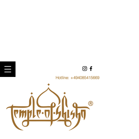
Hotline:
+494085415669