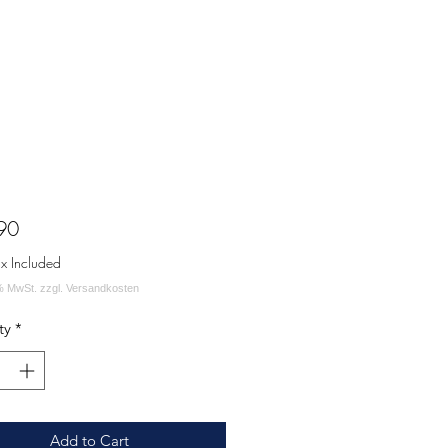
Price
90
ax Included
ty
*
Add to Cart