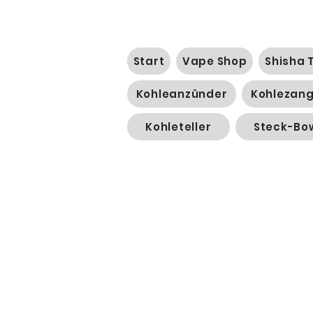
Start
Vape Shop
Shisha 
Kohleanzünder
Kohlezan
Kohleteller
Steck-Bo