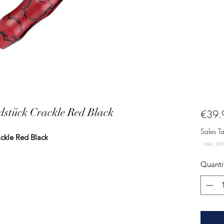
tück Crackle Red Black
€39.
Sales T
kle Red Black
Quanti