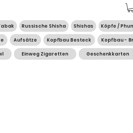
Tabak
Russische Shisha
Shishas
Köpfe / Phu
ge
Aufsätze
Kopfbau Besteck
Kopfbau - B
wl
Einweg Zigaretten
Geschenkkarten