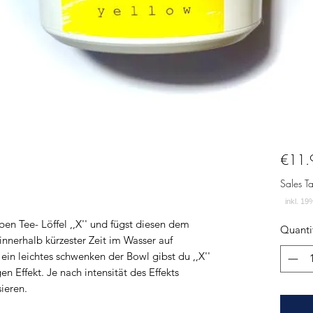
€11.
Sales T
n Tee- Löffel ,,X'' und fügst diesen dem
Quanti
h innerhalb kürzester Zeit im Wasser auf
 ein leichtes schwenken der Bowl gibst du ,,X''
n Effekt. Je nach intensität des Effekts
ieren.