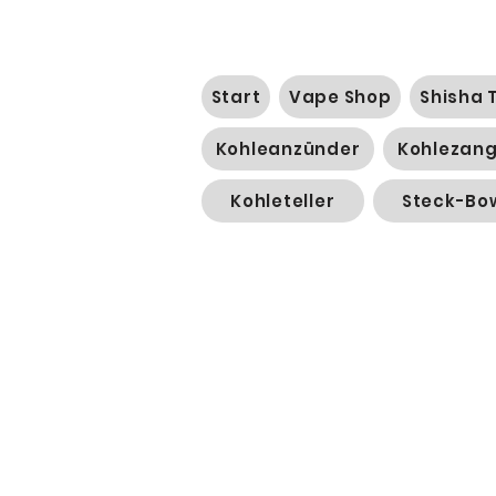
Start
Vape Shop
Shisha 
Kohleanzünder
Kohlezan
Kohleteller
Steck-Bo