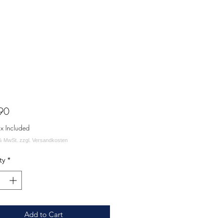
Price
90
ax Included
ty
*
Add to Cart