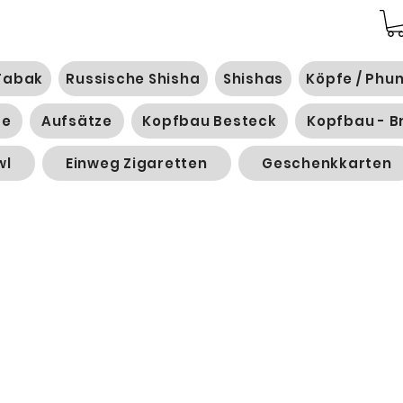
Tabak
Russische Shisha
Shishas
Köpfe / Phu
ge
Aufsätze
Kopfbau Besteck
Kopfbau - B
wl
Einweg Zigaretten
Geschenkkarten