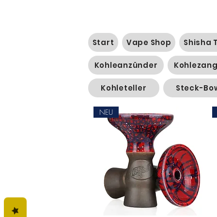
Start
Vape Shop
Shisha 
Kohleanzünder
Kohlezan
Kohleteller
Steck-Bo
NEU