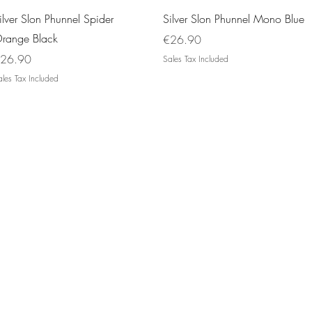
Quick View
Quick View
ilver Slon Phunnel Spider
Silver Slon Phunnel Mono Blue
range Black
Price
€26.90
rice
26.90
Sales Tax Included
les Tax Included