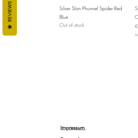
REVIEWS
Quick View
Silver Slon Phunnel Spider Red
S
Blue
O
Out of stock
P
€
Sa
Impressum