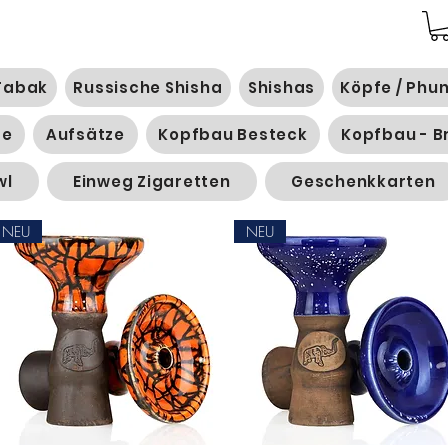
Tabak
Russische Shisha
Shishas
Köpfe / Phu
ge
Aufsätze
Kopfbau Besteck
Kopfbau - B
wl
Einweg Zigaretten
Geschenkkarten
NEU
NEU