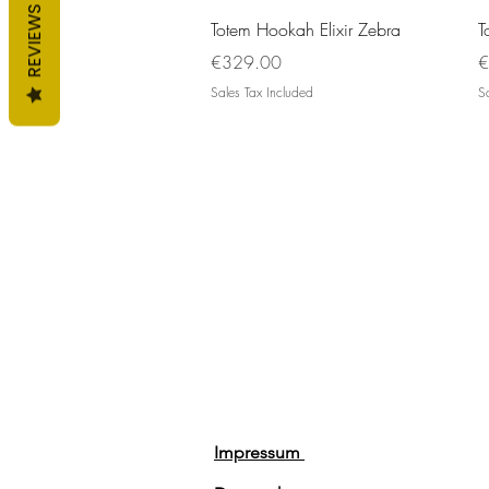
REVIEWS
Quick View
Totem Hookah Elixir Zebra
T
Price
P
€329.00
€
Sales Tax Included
Sa
Impressum