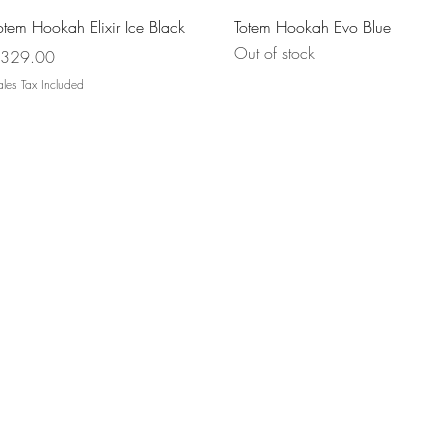
Quick View
Quick View
otem Hookah Elixir Ice Black
Totem Hookah Evo Blue
Out of stock
rice
329.00
les Tax Included