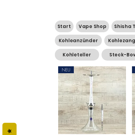
Start
Vape Shop
Shisha 
Kohleanzünder
Kohlezan
Kohleteller
Steck-Bo
NEU