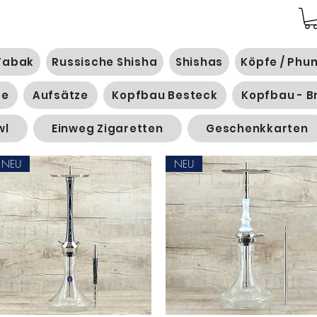
Tabak
Russische Shisha
Shishas
Köpfe / Phu
ge
Aufsätze
Kopfbau Besteck
Kopfbau - B
wl
Einweg Zigaretten
Geschenkkarten
NEU
NEU