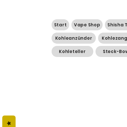
Start
Vape Shop
Shisha 
Kohleanzünder
Kohlezan
Kohleteller
Steck-Bo