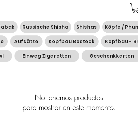
Tabak
Russische Shisha
Shishas
Köpfe / Phu
ge
Aufsätze
Kopfbau Besteck
Kopfbau - B
wl
Einweg Zigaretten
Geschenkkarten
No tenemos productos
para mostrar en este momento.