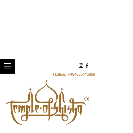
Hotline:
+494085415669