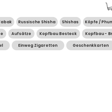
Tabak
Russische Shisha
Shishas
Köpfe / Phu
ge
Aufsätze
Kopfbau Besteck
Kopfbau - B
wl
Einweg Zigaretten
Geschenkkarten