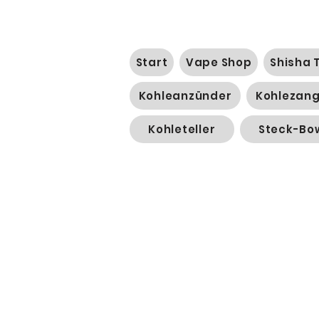
Start
Vape Shop
Shisha 
Kohleanzünder
Kohlezan
Kohleteller
Steck-Bo