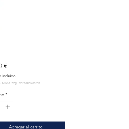
Precio
0 €
o incluido
ad
*
Agregar al carrito