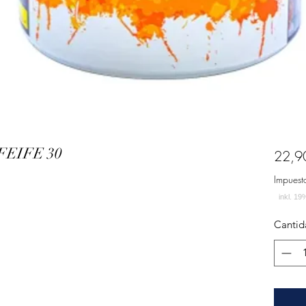
PFEIFE 30
22,9
Impuest
Cantid