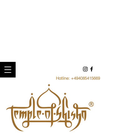
Hotline:
+494085415669