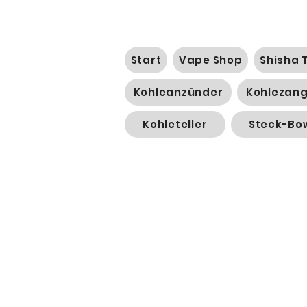
Start
Vape Shop
Shisha 
Kohleanzünder
Kohlezan
Kohleteller
Steck-Bo