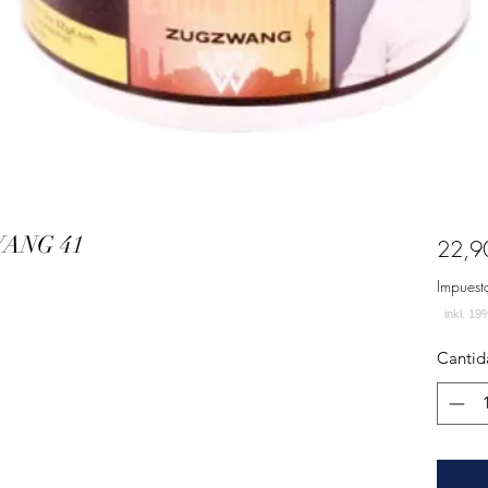
WANG 41
22,9
Impuest
Cantid