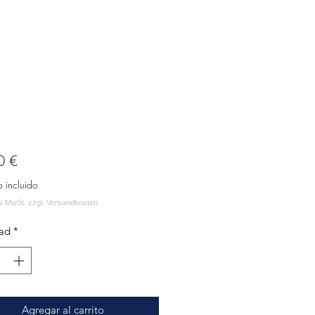
Precio
0 €
o incluido
ad
*
Agregar al carrito