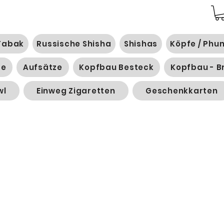
Tabak
Russische Shisha
Shishas
Köpfe / Phu
ge
Aufsätze
Kopfbau Besteck
Kopfbau - B
wl
Einweg Zigaretten
Geschenkkarten