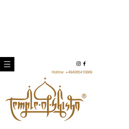
Hotline:
+494085415669