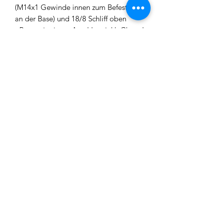
(M14x1 Gewinde innen zum Befestigen
an der Base) und 18/8 Schliff oben
- Base mit einem Anschluss inkl. Closed
Chamber und Ausblasventil an der
Rauchsäule
- 1 x Schlauchendstück mit gekürztem
18/8 Schliff
- 4 x Muffen inkl. 6mm Kugel zum
Ausblasen
- Tauchrohr mit M14x1 Gewinde oben
und unten
- Bowl mit Gewinde
Impressum
Datenschutz