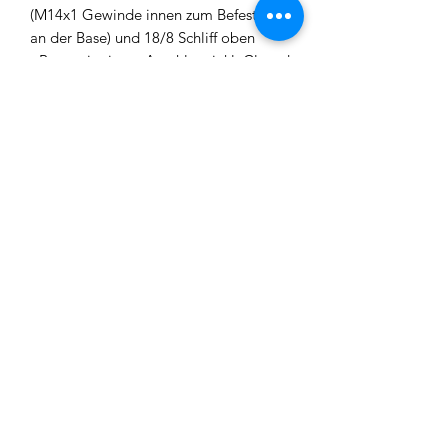
(M14x1 Gewinde innen zum Befestigen
an der Base) und 18/8 Schliff oben
- Base mit einem Anschluss inkl. Closed
Chamber und Ausblasventil an der
Rauchsäule
- 1 x Schlauchendstück mit gekürztem
18/8 Schliff
- 4 x Muffen inkl. 6mm Kugel zum
Ausblasen
- Tauchrohr mit M14x1 Gewinde oben
und unten
- Bowl mit Gewinde
Impressum
Datenschutz