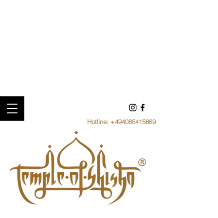
Hotline:
+494085415669