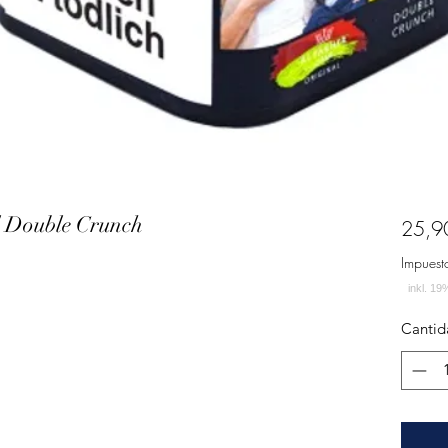
l Double Crunch
25,9
Impuest
Cantid