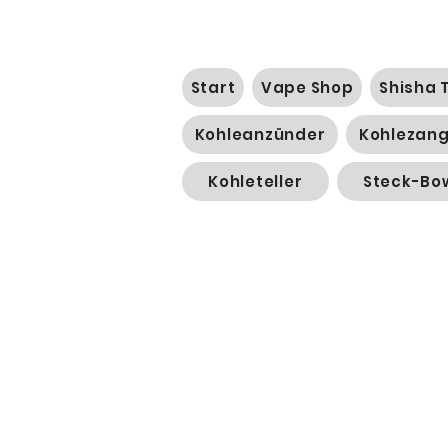
Start
Vape Shop
Shisha 
Kohleanzünder
Kohlezan
Kohleteller
Steck-Bo