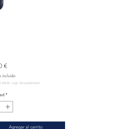
Precio
0 €
o incluido
ad
*
Agregar al carrito