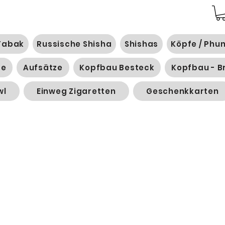
Tabak
Russische Shisha
Shishas
Köpfe / Phu
ge
Aufsätze
Kopfbau Besteck
Kopfbau - B
wl
Einweg Zigaretten
Geschenkkarten